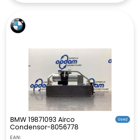
BMW 19871093 Airco
Used
Condensor-8056778
EAN: