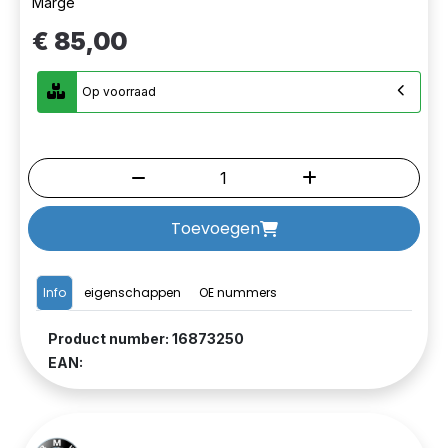
Marge
€ 85,00
Op voorraad
Toevoegen
Info
eigenschappen
OE nummers
Product number: 16873250
EAN: