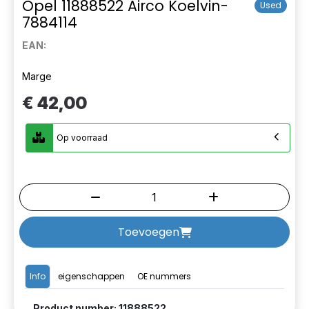
Opel 11888522 Airco Koelvin-
Used
7884114
EAN:
Marge
€ 42,00
Op voorraad
Toevoegen
Info
eigenschappen
OE nummers
Product number: 11888522