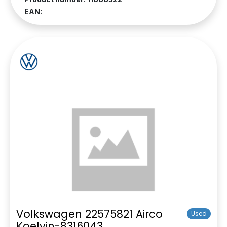
EAN:
Volkswagen 22575821 Airco
Used
Koelvin-8316043