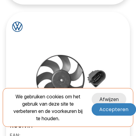
We gebruiken cookies om het
Afwijzen
gebruik van deze site te
Accepteren
verbeteren en de voorkeuren bij
Volkswagen 4581190 Airco
New
te houden.
Koelvin-
EAN: