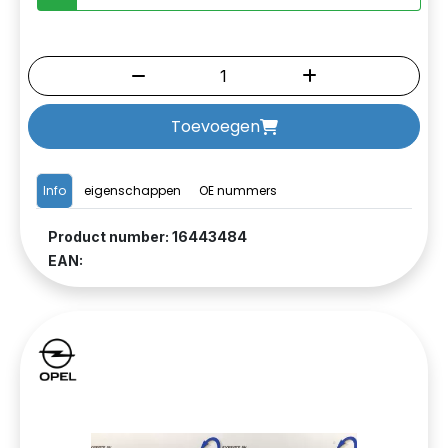
Toevoegen
Info
eigenschappen
OE nummers
Product number: 16443484
EAN: