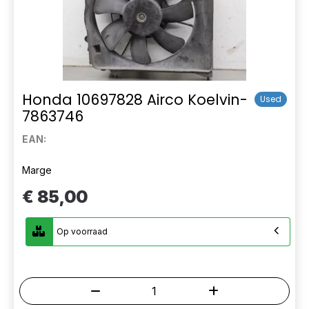
Honda 10697828 Airco Koelvin-
Used
7863746
EAN:
Marge
€ 85,00
Op voorraad