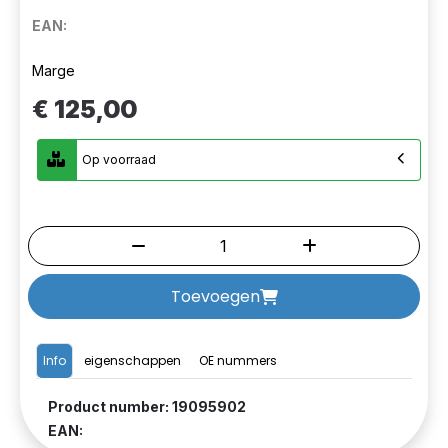
EAN:
Marge
€ 125,00
Op voorraad
Toevoegen
Info
eigenschappen
OE nummers
Product number: 19095902
EAN: