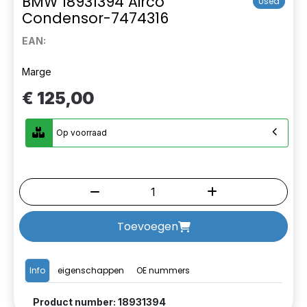
BMW 18931394 Airco
Used
Condensor-7474316
EAN:
Marge
€ 125,00
Op voorraad
Toevoegen
Info
eigenschappen
OE nummers
Product number: 18931394