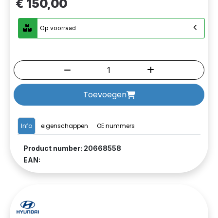
€ 150,00
Op voorraad
Toevoegen
Info
eigenschappen
OE nummers
Product number: 20668558
EAN: