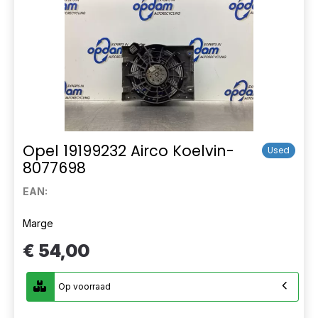
Opel 19199232 Airco Koelvin-
Used
8077698
EAN:
Marge
€ 54,00
Op voorraad