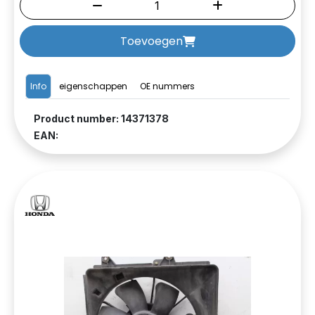
Toevoegen
Info
eigenschappen
OE nummers
Product number: 14371378
EAN: