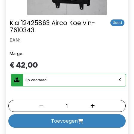
Kia 12425863 Airco Koelvin-
Used
7610343
EAN:
Marge
€ 42,00
Op voorraad
Toevoegen