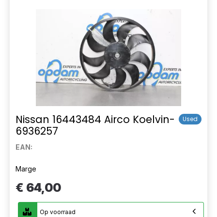
Nissan 16443484 Airco Koelvin-
Used
6936257
EAN:
Marge
€ 64,00
Op voorraad