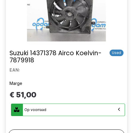
Suzuki 14371378 Airco Koelvin-
Used
7879918
EAN:
Marge
€ 51,00
Op voorraad