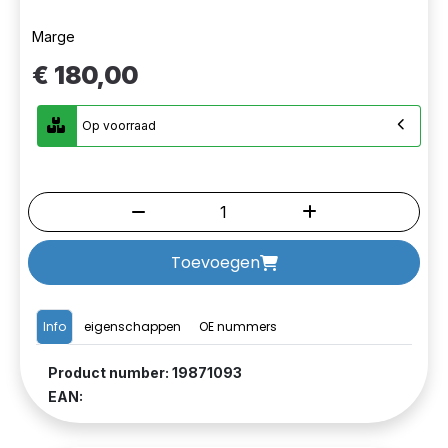
Marge
€ 180,00
Op voorraad
Toevoegen
Info
eigenschappen
OE nummers
Product number: 19871093
EAN: