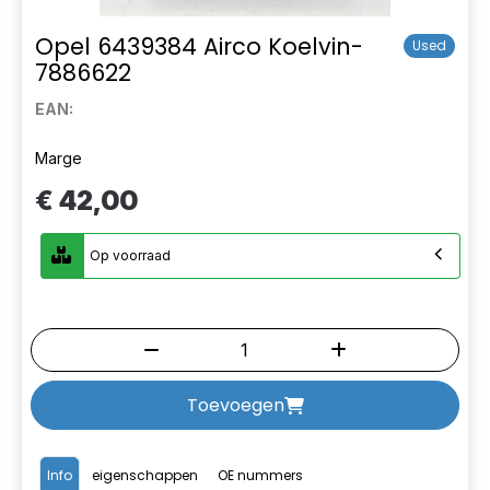
Opel 6439384 Airco Koelvin-
Used
7886622
EAN:
Marge
€ 42,00
Op voorraad
Toevoegen
Info
eigenschappen
OE nummers