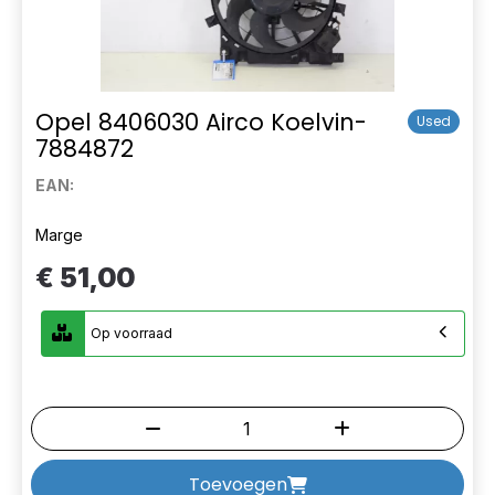
Opel 8406030 Airco Koelvin-
Used
7884872
EAN:
Marge
€ 51,00
Op voorraad
Toevoegen