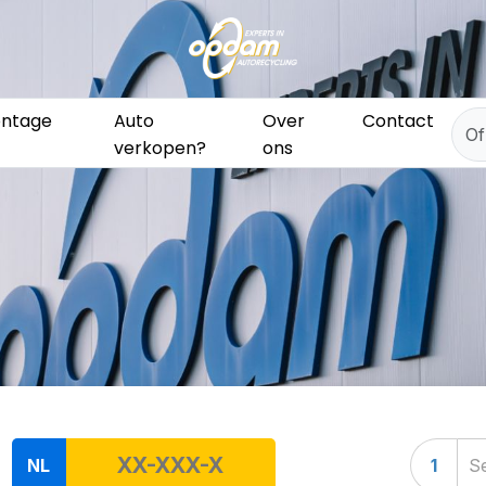
ntage
Auto
Over
Contact
verkopen?
ons
NL
1
Se