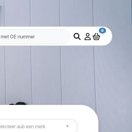
0
lecteer aub een merk