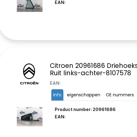
EAN:
Citroen 20961686 Driehoek
Ruit links-achter-8107578
EAN:
Info
eigenschappen
OE nummers
Product number: 20961686
EAN: