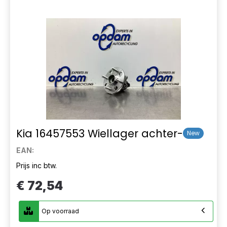
Kia 16457553 Wiellager achter-
New
EAN:
Prijs inc btw.
€ 72,54
Op voorraad