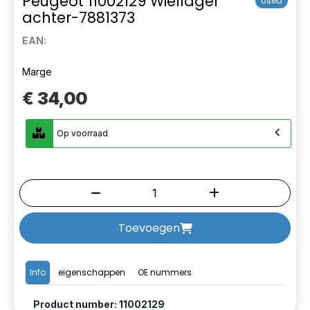
Peugeot 11002129 Wiellager
Used
achter-7881373
EAN:
Marge
€ 34,00
Op voorraad
Toevoegen
Info
eigenschappen
OE nummers
Product number: 11002129