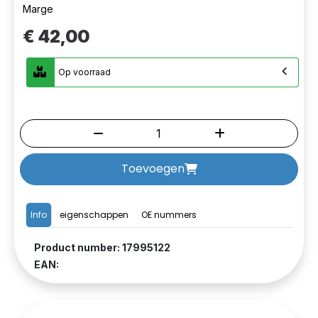
Marge
€ 42,00
Op voorraad
Toevoegen
Info
eigenschappen
OE nummers
Product number: 17995122
EAN: