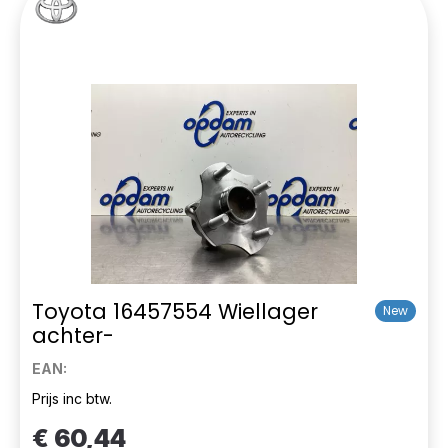
Toyota 16457554 Wiellager
New
achter-
EAN:
Prijs inc btw.
€ 60,44