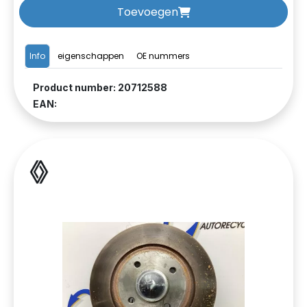
Toevoegen
Info
eigenschappen
OE nummers
Product number: 20712588
EAN: