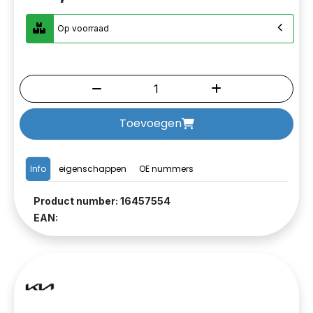
Op voorraad
Toevoegen
Info
eigenschappen
OE nummers
Product number: 16457554
EAN: