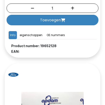
Toevoegen
Info
eigenschappen
OE nummers
Product number: 19652128
EAN: