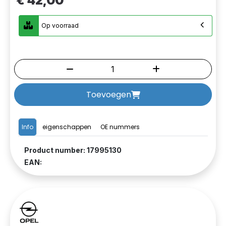
€ 42,00
Op voorraad
Toevoegen
Info
eigenschappen
OE nummers
Product number: 17995130
EAN: