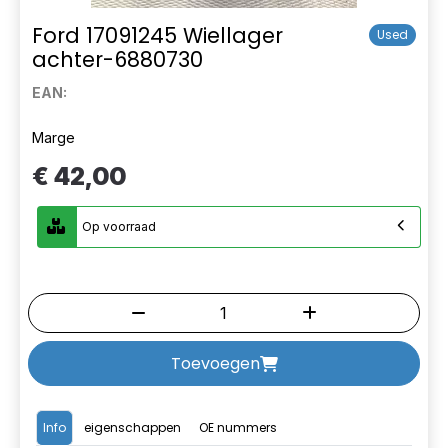
Ford 17091245 Wiellager
Used
achter-6880730
EAN:
Marge
€ 42,00
Op voorraad
Toevoegen
Info
eigenschappen
OE nummers