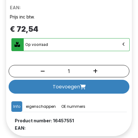
EAN:
Prijs inc btw.
€ 72,54
Op voorraad
Toevoegen
Info
eigenschappen
OE nummers
Product number: 16457551
EAN: