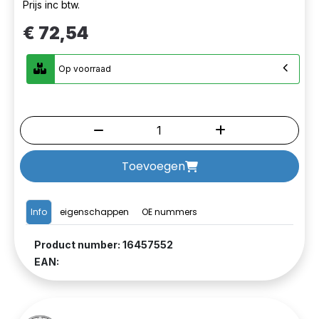
Prijs inc btw.
€ 72,54
Op voorraad
Toevoegen
Info
eigenschappen
OE nummers
Product number: 16457552
EAN: