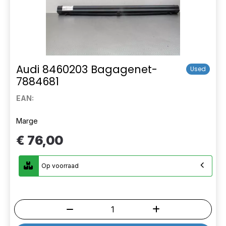
Audi 8460203 Bagagenet-
Used
7884681
EAN:
Marge
€ 76,00
Op voorraad