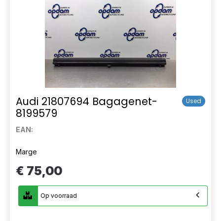
Audi 21807694 Bagagenet-
Used
8199579
EAN:
Marge
€ 75,00
Op voorraad