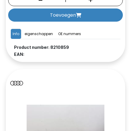
Toevoegen
Info
eigenschappen
OE nummers
Product number: 8210859
EAN: