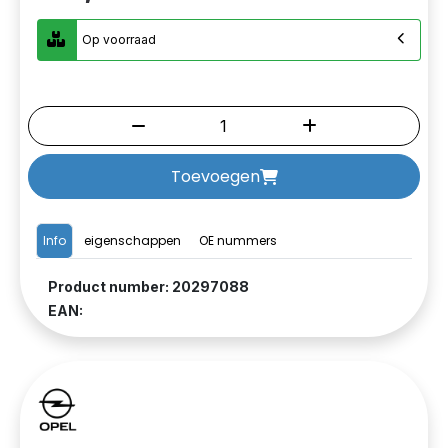
Op voorraad
Toevoegen
Info
eigenschappen
OE nummers
Product number: 20297088
EAN: