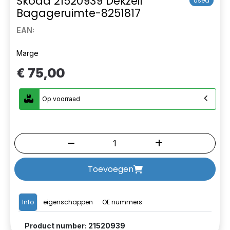
Skoda 21520939 Dekzeil
Used
Bagageruimte-8251817
EAN:
Marge
€ 75,00
Op voorraad
Toevoegen
Info
eigenschappen
OE nummers
Product number: 21520939