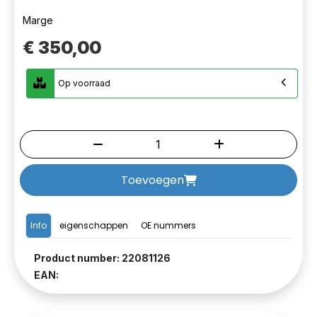
Marge
€ 350,00
Op voorraad
Toevoegen
Info
eigenschappen
OE nummers
Product number: 22081126
EAN: