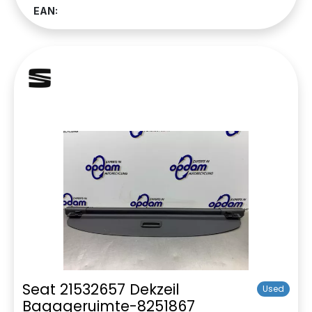
EAN:
Seat 21532657 Dekzeil
Used
Bagageruimte-8251867