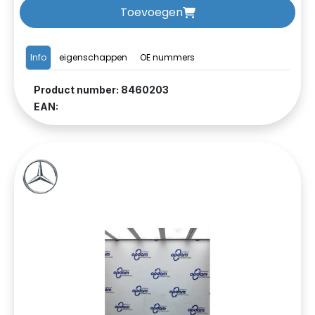
Toevoegen
Info
eigenschappen
OE nummers
Product number: 8460203
EAN: