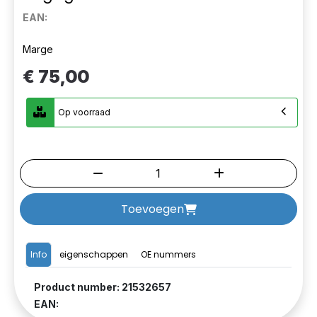
EAN:
Marge
€ 75,00
Op voorraad
Toevoegen
Info
eigenschappen
OE nummers
Product number: 21532657
EAN: