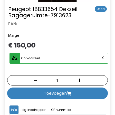
Peugeot 18833654 Dekzeil
Used
Bagageruimte-7913623
EAN:
Marge
€ 150,00
Op voorraad
Toevoegen
Info
eigenschappen
OE nummers