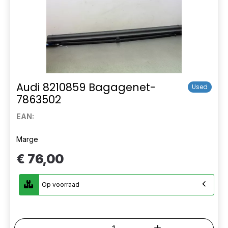
Audi 8210859 Bagagenet-
Used
7863502
EAN:
Marge
€ 76,00
Op voorraad