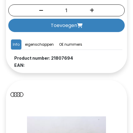
Toevoegen
Info
eigenschappen
OE nummers
Product number: 21807694
EAN: