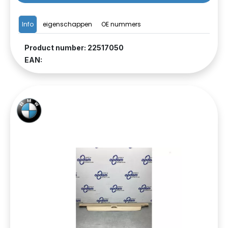
Info
eigenschappen
OE nummers
Product number: 22517050
EAN: