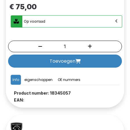
€ 75,00
Op voorraad
Toevoegen
Info
eigenschappen
OE nummers
Product number: 18345057
EAN: