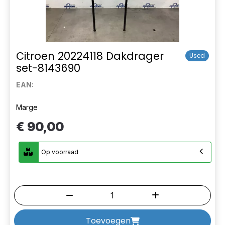
Citroen 20224118 Dakdrager
Used
set-8143690
EAN:
Marge
€ 90,00
Op voorraad
Toevoegen