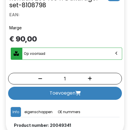
set-8108798
EAN:
Marge
€ 90,00
Op voorraad
Toevoegen
Info
eigenschappen
OE nummers
Product number: 20049341