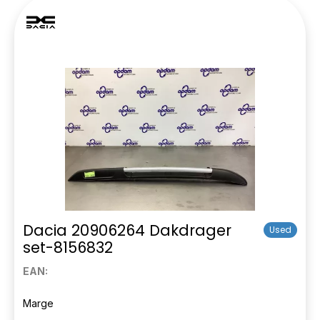
Dacia 20906264 Dakdrager
Used
set-8156832
EAN:
Marge