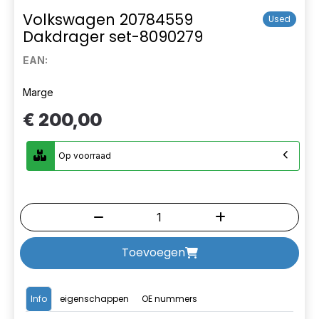
Volkswagen 20784559
Used
Dakdrager set-8090279
EAN:
Marge
€ 200,00
Op voorraad
Toevoegen
Info
eigenschappen
OE nummers