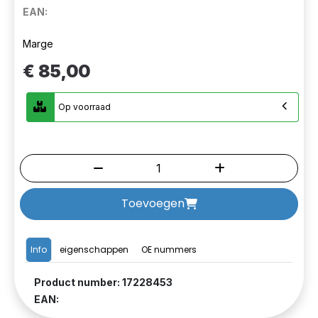
EAN:
Marge
€ 85,00
Op voorraad
Toevoegen
Info
eigenschappen
OE nummers
Product number: 17228453
EAN: