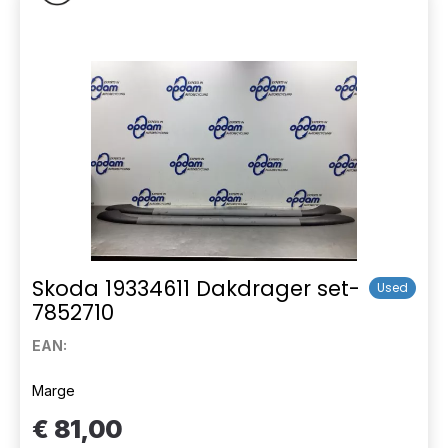
Skoda 19334611 Dakdrager set-
Used
7852710
EAN:
Marge
€ 81,00