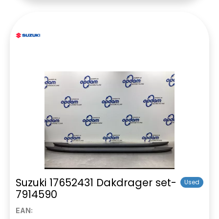
Suzuki 17652431 Dakdrager set-
Used
7914590
EAN: