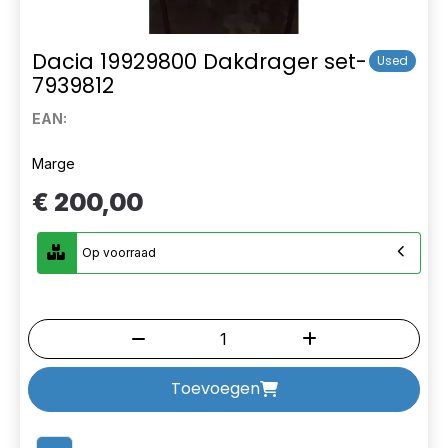
Dacia 19929800 Dakdrager set-
Used
7939812
EAN:
Marge
€ 200,00
Op voorraad
Toevoegen