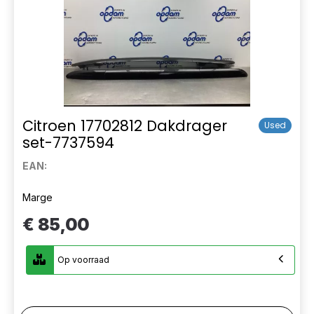
Citroen 17702812 Dakdrager
Used
set-7737594
EAN:
Marge
€ 85,00
Op voorraad