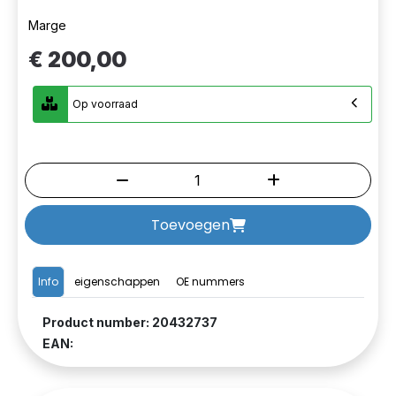
Marge
€ 200,00
Op voorraad
Toevoegen
Info
eigenschappen
OE nummers
Product number: 20432737
EAN: