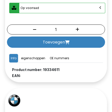
Op voorraad
Toevoegen
Info
eigenschappen
OE nummers
Product number: 19334611
EAN: