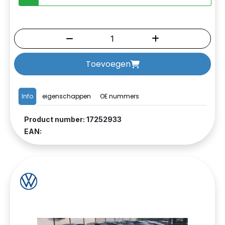
Toevoegen
Info
eigenschappen
OE nummers
Product number: 17252933
EAN: