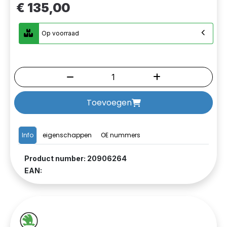
€ 135,00
Op voorraad
Toevoegen
Info
eigenschappen
OE nummers
Product number: 20906264
EAN: