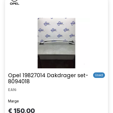
Opel 19827014 Dakdrager set-
Used
8094018
EAN:
Marge
€ 150,00