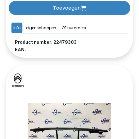
Toevoegen
Info
eigenschappen
OE nummers
Product number: 22479303
EAN: