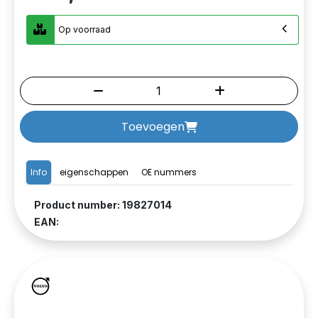
Op voorraad
Toevoegen
Info
eigenschappen
OE nummers
Product number: 19827014
EAN: