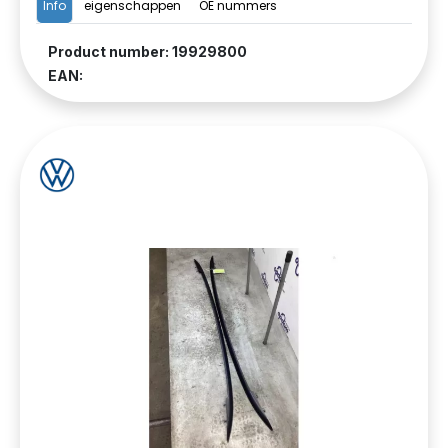
Info
eigenschappen
OE nummers
Product number: 19929800
EAN: