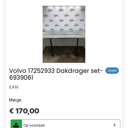
Volvo 17252933 Dakdrager set-
Used
6939061
EAN:
Marge
€ 170,00
Op voorraad