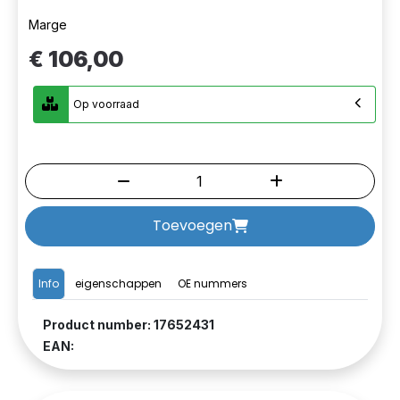
Marge
€ 106,00
Op voorraad
Toevoegen
Info
eigenschappen
OE nummers
Product number: 17652431
EAN: