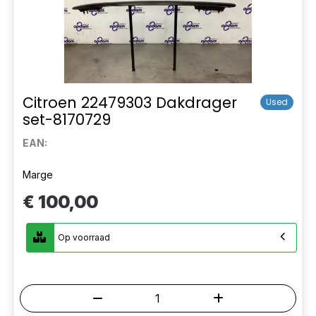
Citroen 22479303 Dakdrager
Used
set-8170729
EAN:
Marge
€ 100,00
Op voorraad