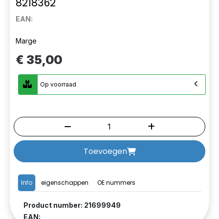
8218362
EAN:
Marge
€ 35,00
Op voorraad
Toevoegen
Info
eigenschappen
OE nummers
Product number: 21699949
EAN: