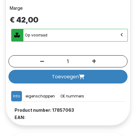
Marge
€ 42,00
Op voorraad
Toevoegen
Info
eigenschappen
OE nummers
Product number: 17857063
EAN: