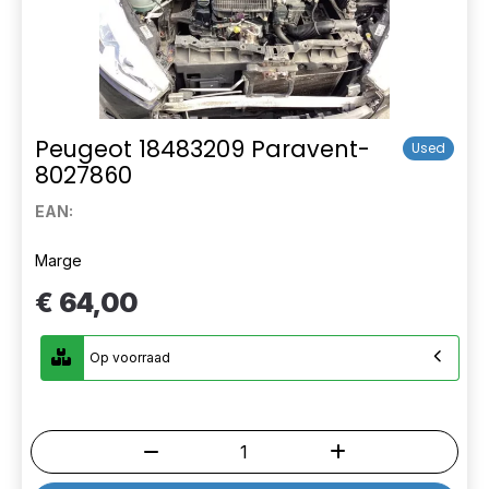
Peugeot 18483209 Paravent-
Used
8027860
EAN:
Marge
€ 64,00
Op voorraad