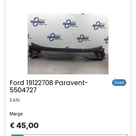
Ford 19122708 Paravent-
Used
5504727
EAN:
Marge
€ 45,00