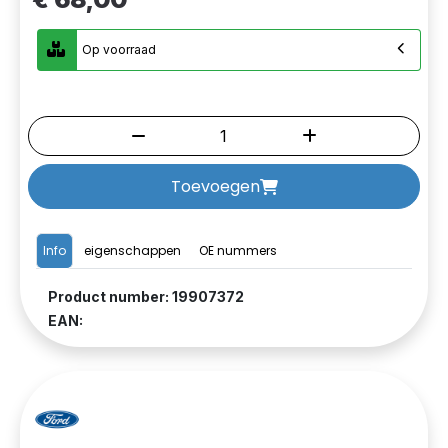
Op voorraad
Toevoegen
Info
eigenschappen
OE nummers
Product number: 19907372
EAN: