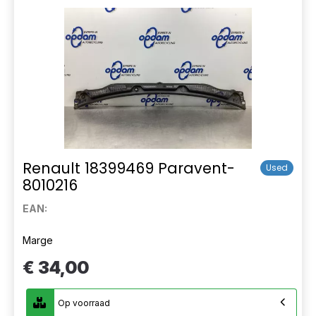
Renault 18399469 Paravent-
Used
8010216
EAN:
Marge
€ 34,00
Op voorraad