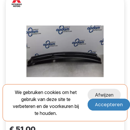
Mitsubishi 15075604 Paravent-
Used
We gebruiken cookies om het
7867165
Afwijzen
gebruik van deze site te
Accepteren
EAN:
verbeteren en de voorkeuren bij
te houden.
Marge
€ 51,00