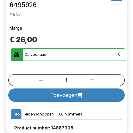
6495926
EAN:
Marge
€ 26,00
Op voorraad
Toevoegen
Info
eigenschappen
OE nummers
Product number: 14887608