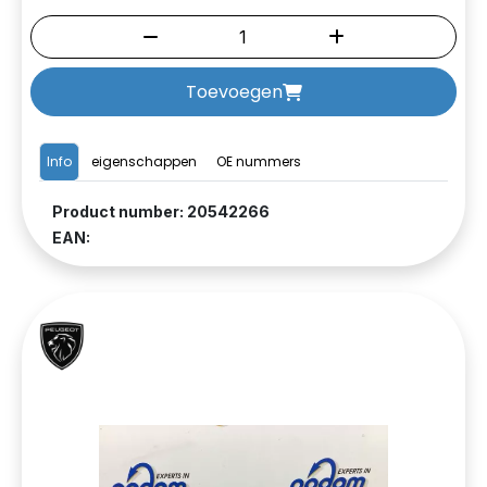
Toevoegen
Info
eigenschappen
OE nummers
Product number: 20542266
EAN: