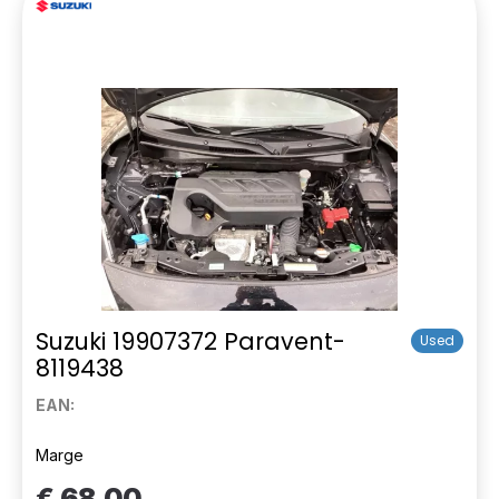
Suzuki 19907372 Paravent-
Used
8119438
EAN:
Marge
€ 68,00