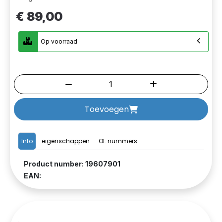
€ 89,00
Op voorraad
Toevoegen
Info
eigenschappen
OE nummers
Product number: 19607901
EAN: