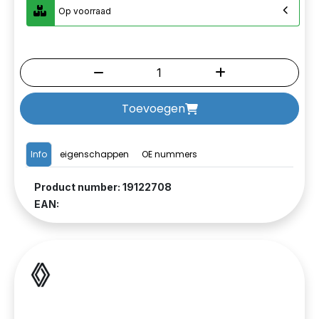
Op voorraad
Toevoegen
Info
eigenschappen
OE nummers
Product number: 19122708
EAN: