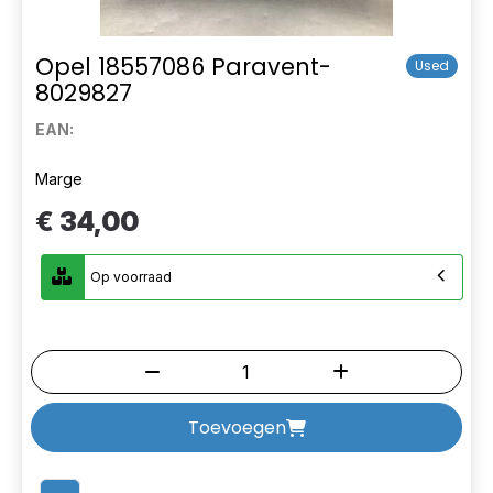
Opel 18557086 Paravent-
Used
8029827
EAN:
Marge
€ 34,00
Op voorraad
Toevoegen