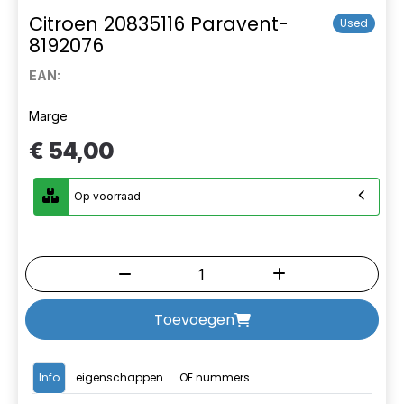
Citroen 20835116 Paravent-
Used
8192076
EAN:
Marge
€ 54,00
Op voorraad
Toevoegen
Info
eigenschappen
OE nummers