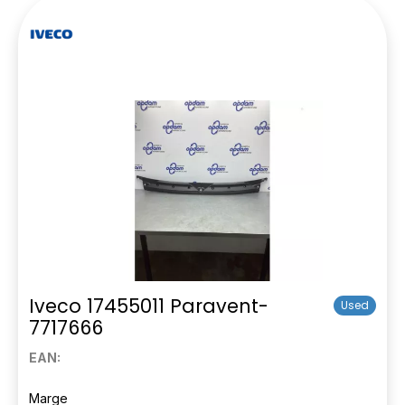
Iveco 17455011 Paravent-
Used
7717666
EAN:
Marge