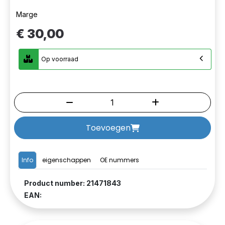
Marge
€ 30,00
Op voorraad
Toevoegen
Info
eigenschappen
OE nummers
Product number: 21471843
EAN: