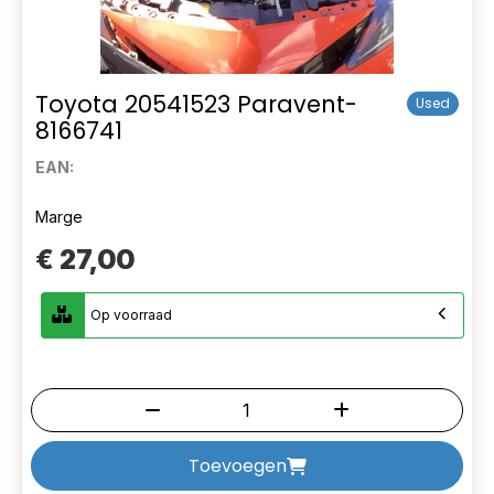
Toyota 20541523 Paravent-
Used
8166741
EAN:
Marge
€ 27,00
Op voorraad
Toevoegen