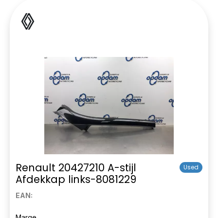
Renault 20427210 A-stijl
Used
Afdekkap links-8081229
EAN:
Marge