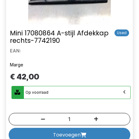
Mini 17080864 A-stijl Afdekkap
Used
rechts-7742190
EAN:
Marge
€ 42,00
Op voorraad
Toevoegen