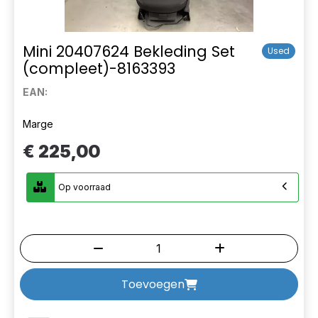
Mini 20407624 Bekleding Set
Used
(compleet)-8163393
EAN:
Marge
€ 225,00
Op voorraad
Toevoegen