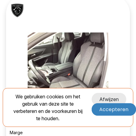
We gebruiken cookies om het
Afwijzen
Peugeot 19159926 Bekleding Set
Used
gebruik van deze site te
(compleet)-8075142
Accepteren
verbeteren en de voorkeuren bij
te houden.
EAN:
Marge