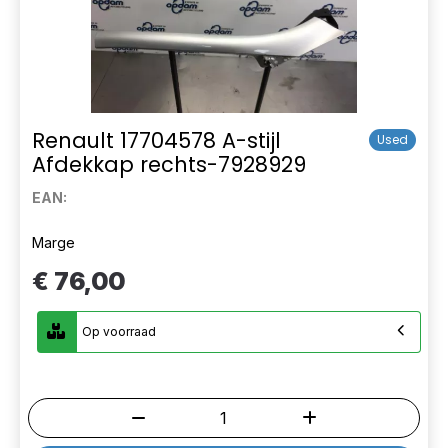
Renault 17704578 A-stijl
Used
Afdekkap rechts-7928929
EAN:
Marge
€ 76,00
Op voorraad