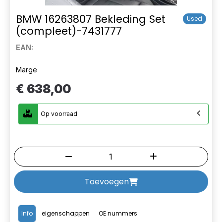
BMW 16263807 Bekleding Set
Used
(compleet)-7431777
EAN:
Marge
€ 638,00
Op voorraad
Toevoegen
Info
eigenschappen
OE nummers