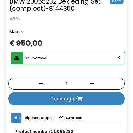
BMW 20065232 Bekleding Set
Used
(compleet)-8144350
EAN:
Marge
€ 950,00
Op voorraad
Toevoegen
Info
eigenschappen
OE nummers
Product number: 20065232