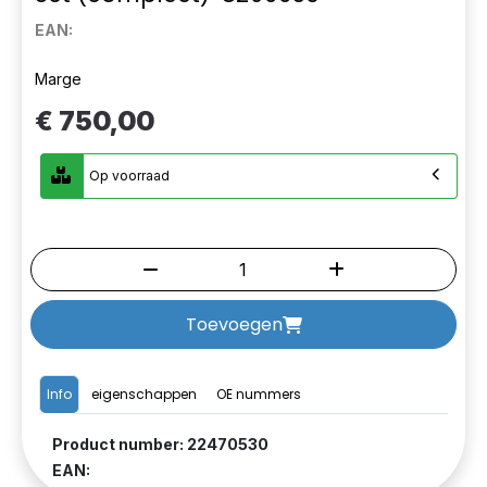
EAN:
Marge
€ 750,00
Op voorraad
Toevoegen
Info
eigenschappen
OE nummers
Product number: 22470530
EAN: