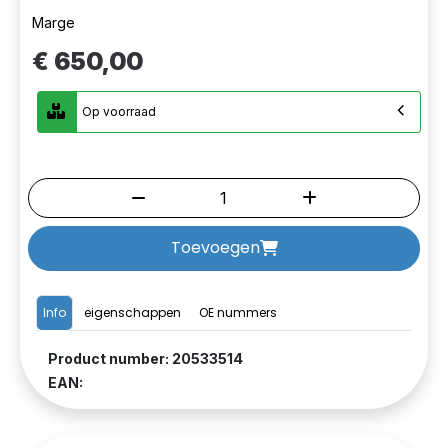
Marge
€ 650,00
Op voorraad
Toevoegen
Info
eigenschappen
OE nummers
Product number: 20533514
EAN: