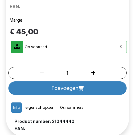
EAN:
Marge
€ 45,00
Op voorraad
Toevoegen
Info
eigenschappen
OE nummers
Product number: 21044440
EAN: