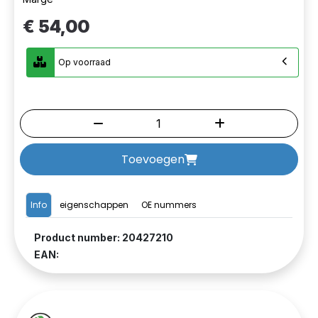
€ 54,00
Op voorraad
Toevoegen
Info
eigenschappen
OE nummers
Product number: 20427210
EAN: