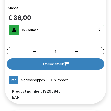
Marge
€ 36,00
Op voorraad
Toevoegen
Info
eigenschappen
OE nummers
Product number: 19295845
EAN: