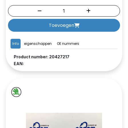
Toevoegen
Info
eigenschappen
OE nummers
Product number: 20427217
EAN: