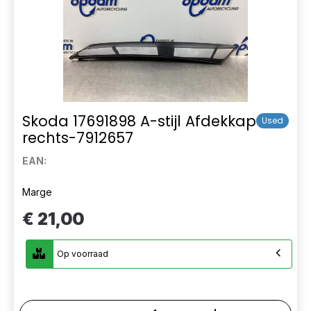
Skoda 17691898 A-stijl Afdekkap
Used
rechts-7912657
EAN:
Marge
€ 21,00
Op voorraad