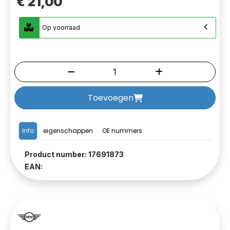
€ 21,00
Op voorraad
Toevoegen
Info
eigenschappen
OE nummers
Product number: 17691873
EAN: