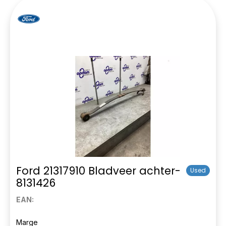
Ford 21317910 Bladveer achter-
Used
8131426
EAN:
Marge