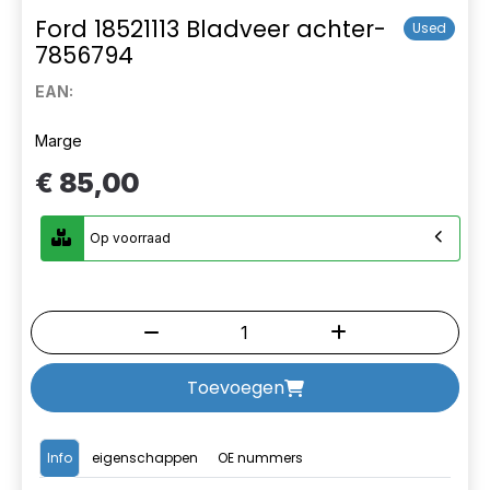
Ford 18521113 Bladveer achter-
Used
7856794
EAN:
Marge
€ 85,00
Op voorraad
Toevoegen
Info
eigenschappen
OE nummers