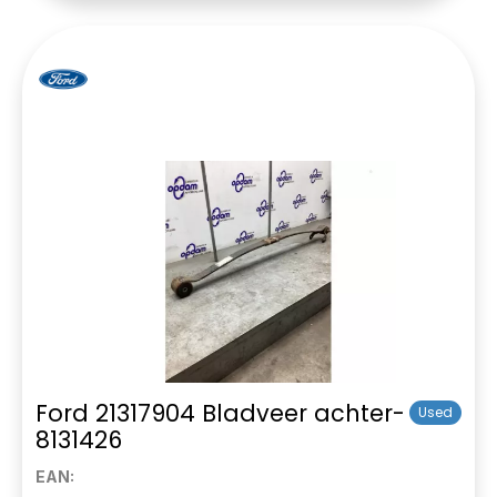
Ford 21317904 Bladveer achter-
Used
8131426
EAN: