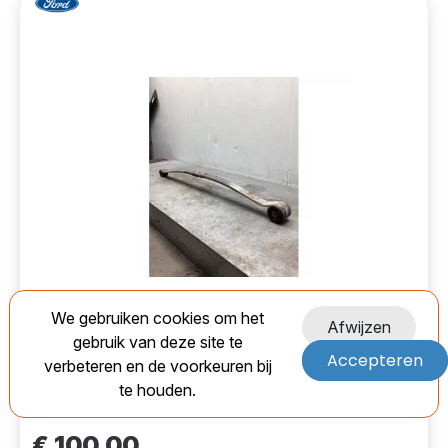
Ford 19949512 Bladveer achter-
Used
We gebruiken cookies om het
8132281
Afwijzen
gebruik van deze site te
Accepteren
EAN:
verbeteren en de voorkeuren bij
te houden.
Marge
€ 100,00