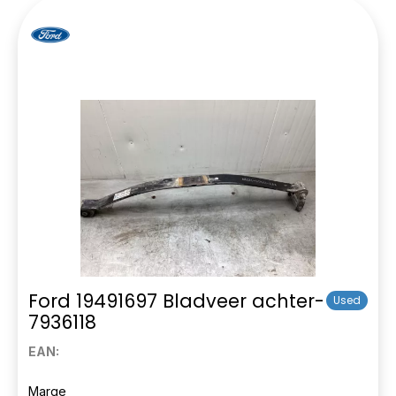
Ford 19491697 Bladveer achter-
Used
7936118
EAN:
Marge