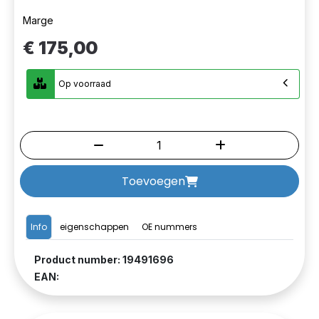
Marge
€ 175,00
Op voorraad
Toevoegen
Info
eigenschappen
OE nummers
Product number: 19491696
EAN: