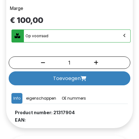
Marge
€ 100,00
Op voorraad
Toevoegen
Info
eigenschappen
OE nummers
Product number: 21317904
EAN: