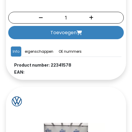
Toevoegen
Info
eigenschappen
OE nummers
Product number: 22341578
EAN: