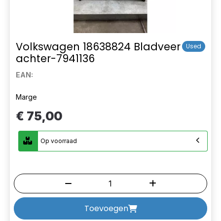
Volkswagen 18638824 Bladveer
Used
achter-7941136
EAN:
Marge
€ 75,00
Op voorraad
Toevoegen