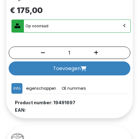
€ 175,00
Op voorraad
Toevoegen
Info
eigenschappen
OE nummers
Product number: 19491697
EAN: