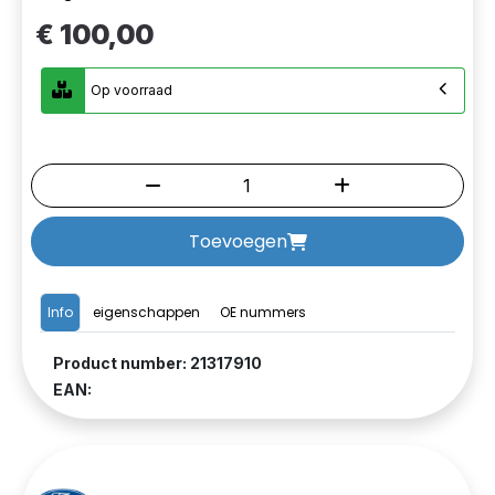
€ 100,00
Op voorraad
Toevoegen
Info
eigenschappen
OE nummers
Product number: 21317910
EAN: