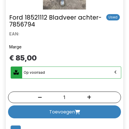
Ford 18521112 Bladveer achter-
Used
7856794
EAN:
Marge
€ 85,00
Op voorraad
Toevoegen