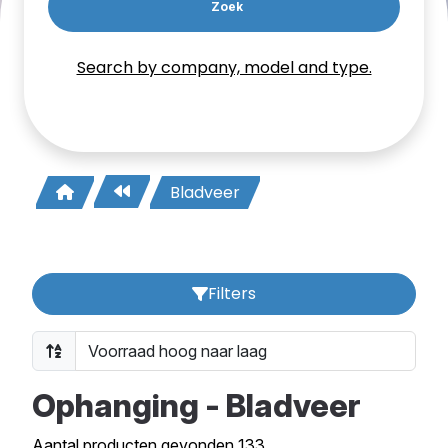
Zoek
Search by company, model and type.
Bladveer
Filters
Ophanging - Bladveer
Aantal producten gevonden 133