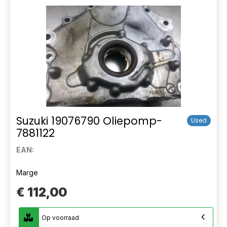
Suzuki 19076790 Oliepomp-
Used
7881122
EAN:
Marge
€ 112,00
Op voorraad