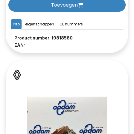
Toevoegen
Info
eigenschappen
OE nummers
Product number: 19818580
EAN: