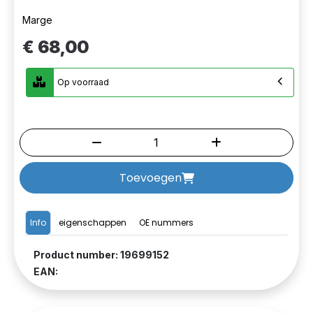
Marge
€ 68,00
Op voorraad
Toevoegen
Info
eigenschappen
OE nummers
Product number: 19699152
EAN: