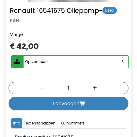
Renault 16541675 Oliepomp-
Used
EAN:
Marge
€ 42,00
Op voorraad
Toevoegen
Info
eigenschappen
OE nummers