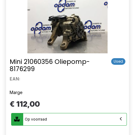
Mini 21060356 Oliepomp-
Used
8176299
EAN:
Marge
€ 112,00
Op voorraad