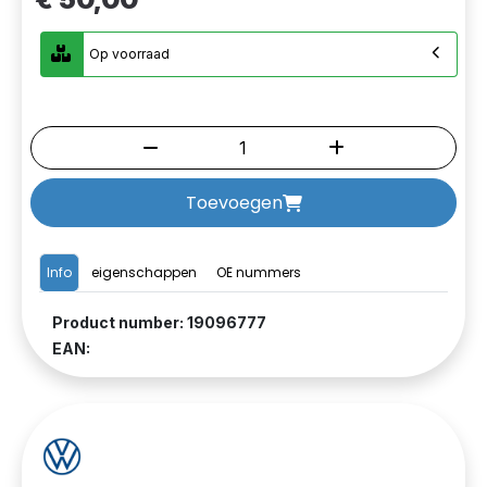
Op voorraad
Toevoegen
Info
eigenschappen
OE nummers
Product number: 19096777
EAN: