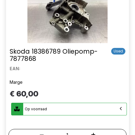
Skoda 18386789 Oliepomp-
Used
7877868
EAN:
Marge
€ 60,00
Op voorraad