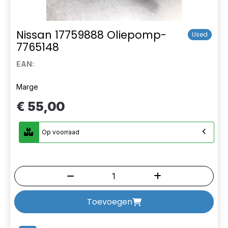
Nissan 17759888 Oliepomp-
Used
7765148
EAN:
Marge
€ 55,00
Op voorraad
Toevoegen