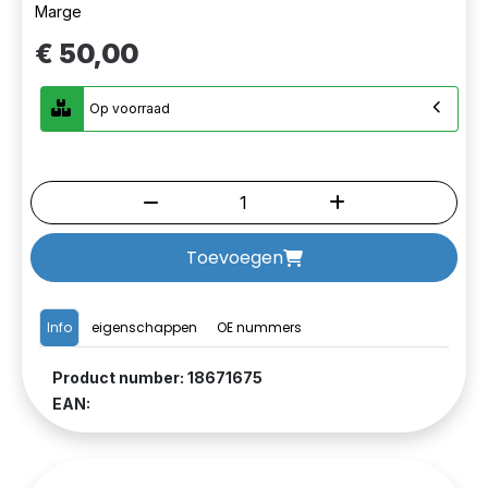
Marge
€ 50,00
Op voorraad
Toevoegen
Info
eigenschappen
OE nummers
Product number: 18671675
EAN: