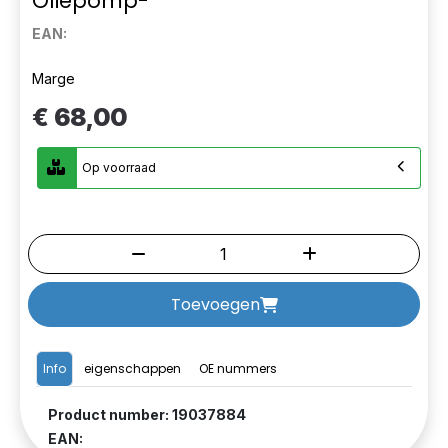
Oliepomp-
EAN:
Marge
€ 68,00
Op voorraad
Toevoegen
Info
eigenschappen
OE nummers
Product number: 19037884
EAN: