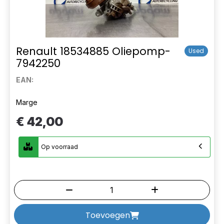
Renault 18534885 Oliepomp-
Used
7942250
EAN:
Marge
€ 42,00
Op voorraad
Toevoegen