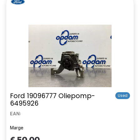
Ford 19096777 Oliepomp-
Used
6495926
EAN:
Marge
€ 50,00