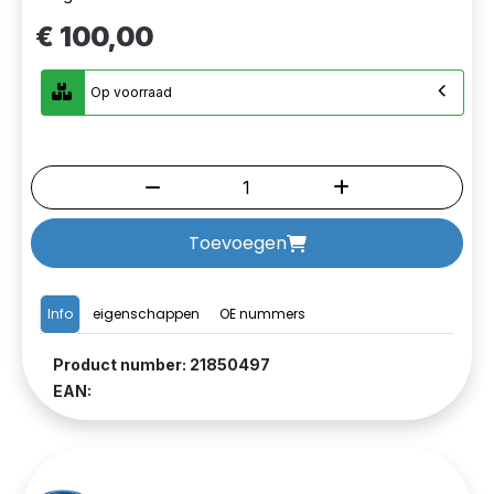
€ 100,00
Op voorraad
Toevoegen
Info
eigenschappen
OE nummers
Product number: 21850497
EAN: