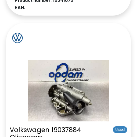
Product number: 16541675
EAN:
Volkswagen 19037884
Used