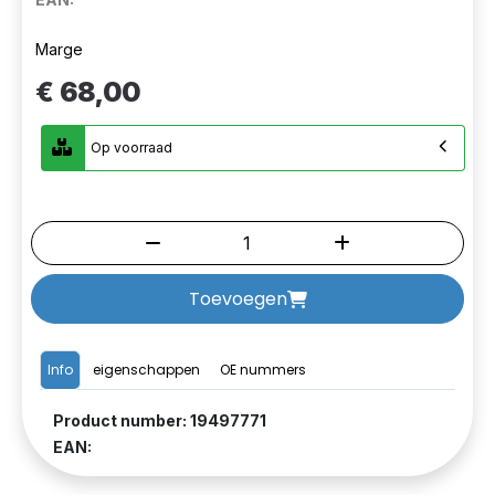
Marge
€ 68,00
Op voorraad
Toevoegen
Info
eigenschappen
OE nummers
Product number: 19497771
EAN: