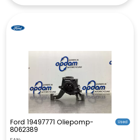
Ford 19497771 Oliepomp-
Used
8062389
EAN: