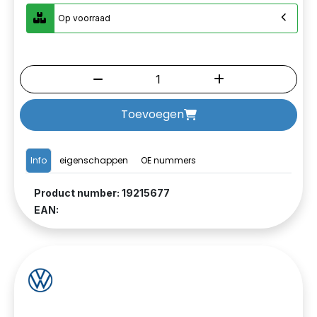
Op voorraad
Toevoegen
Info
eigenschappen
OE nummers
Product number: 19215677
EAN: