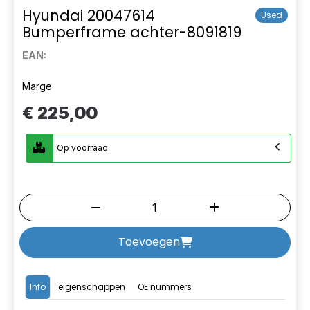
Hyundai 20047614
Used
Bumperframe achter-8091819
EAN:
Marge
€ 225,00
Op voorraad
Toevoegen
Info
eigenschappen
OE nummers