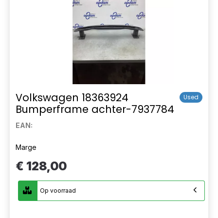
Volkswagen 18363924
Used
Bumperframe achter-7937784
EAN:
Marge
€ 128,00
Op voorraad