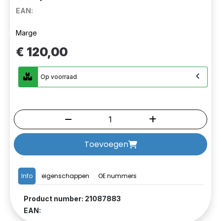
EAN:
Marge
€ 120,00
Op voorraad
Toevoegen
Info
eigenschappen
OE nummers
Product number: 21087883
EAN: