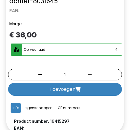
achter-8031645
EAN:
Marge
€ 36,00
Op voorraad
Toevoegen
Info
eigenschappen
OE nummers
Product number: 19415297
EAN: