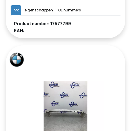
Info
eigenschappen
OE nummers
Product number: 17577799
EAN: