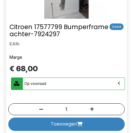
Citroen 17577799 Bumperframe
Used
achter-7924297
EAN:
Marge
€ 68,00
Op voorraad
Toevoegen