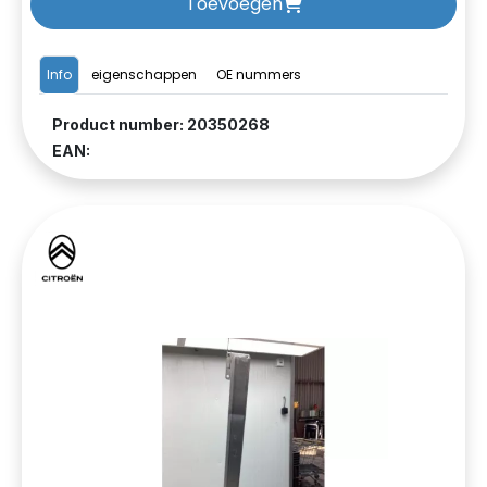
Toevoegen
Info
eigenschappen
OE nummers
Product number: 20350268
EAN: