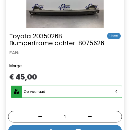
Toyota 20350268
Used
Bumperframe achter-8075626
EAN:
Marge
€ 45,00
Op voorraad