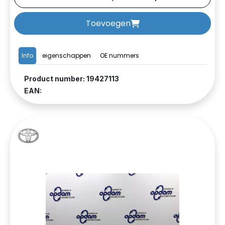
Toevoegen
Info
eigenschappen
OE nummers
Product number: 19427113
EAN: