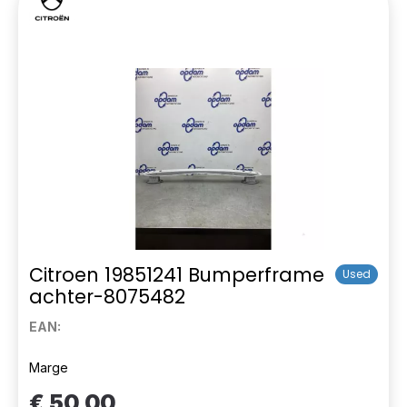
Citroen 19851241 Bumperframe
Used
achter-8075482
EAN:
Marge
€ 50,00