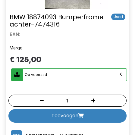
BMW 18874093 Bumperframe
Used
achter-7474316
EAN:
Marge
€ 125,00
Op voorraad
Toevoegen