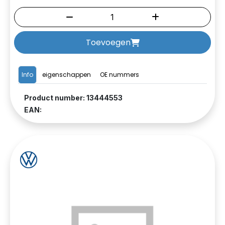
Toevoegen
Info
eigenschappen
OE nummers
Product number: 13444553
EAN: