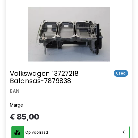
Volkswagen 13727218
Used
Balansas-7879838
EAN:
Marge
€ 85,00
Op voorraad