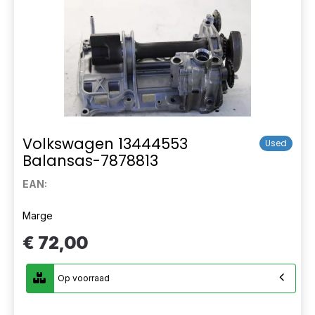
Volkswagen 13444553
Used
Balansas-7878813
EAN:
Marge
€ 72,00
Op voorraad