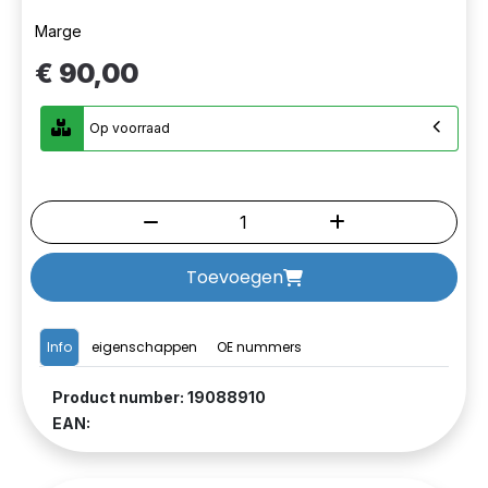
Marge
€ 90,00
Op voorraad
Toevoegen
Info
eigenschappen
OE nummers
Product number: 19088910
EAN: