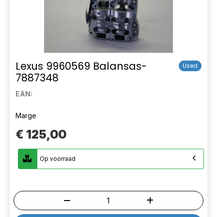
Lexus 9960569 Balansas-
Used
7887348
EAN:
Marge
€ 125,00
Op voorraad