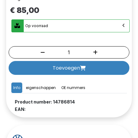
€ 85,00
Op voorraad
Toevoegen
Info
eigenschappen
OE nummers
Product number: 14786814
EAN: