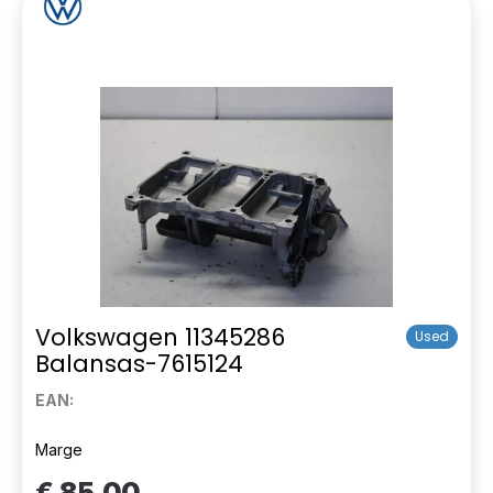
Volkswagen 11345286
Used
Balansas-7615124
EAN:
Marge
€ 85,00