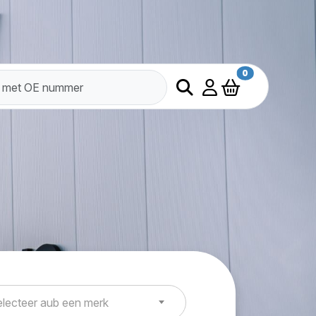
0
lecteer aub een merk