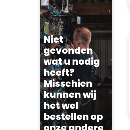
Niet
gevonden
wat u nodig
heeft?
Misschien
kunnen wij
het wel
bestellen op
onze andere