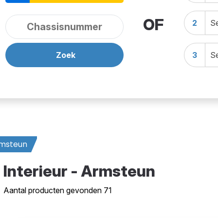
OF
2
Se
Zoek
3
Se
msteun
Interieur - Armsteun
Aantal producten gevonden 71