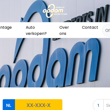
ntage
Auto
Over
Contact
verkopen?
ons
NL
1
Se