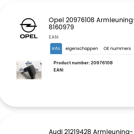
Opel 20976108 Armleuning
8160979
EAN:
Info
eigenschappen
OE nummers
Product number: 20976108
EAN:
Audi 21219428 Armleuning-