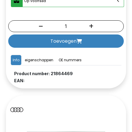
Op voorraad
Toevoegen
Info
eigenschappen
OE nummers
Product number: 21864469
EAN: