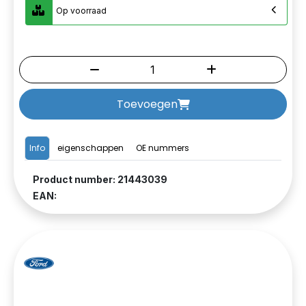
Op voorraad
Toevoegen
Info
eigenschappen
OE nummers
Product number: 21443039
EAN: