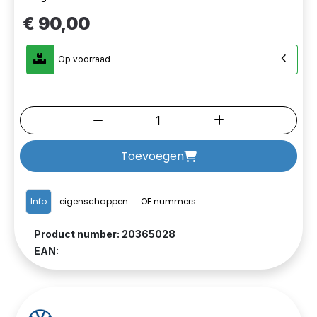
€ 90,00
Op voorraad
Toevoegen
Info
eigenschappen
OE nummers
Product number: 20365028
EAN: