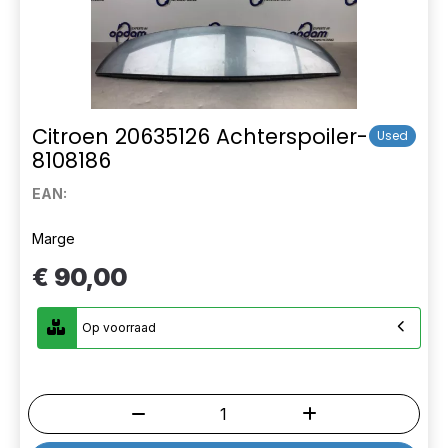
Citroen 20635126 Achterspoiler-
Used
8108186
EAN:
Marge
€ 90,00
Op voorraad