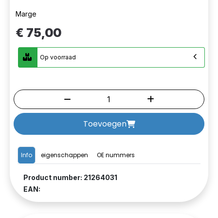
Marge
€ 75,00
Op voorraad
Toevoegen
Info
eigenschappen
OE nummers
Product number: 21264031
EAN: