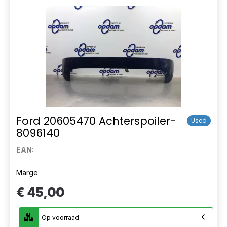
Ford 20605470 Achterspoiler-
Used
8096140
EAN:
Marge
€ 45,00
Op voorraad