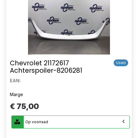
Chevrolet 21172617
Used
Achterspoiler-8206281
EAN:
Marge
€ 75,00
Op voorraad