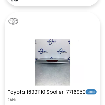
EAN:
Toyota 16991110 Spoiler-7716950
Used
EAN: