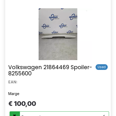
Volkswagen 21864469 Spoiler-
Used
8255600
EAN:
Marge
€ 100,00