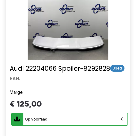
Audi 22204066 Spoiler-8292828
Used
EAN:
Marge
€ 125,00
Op voorraad