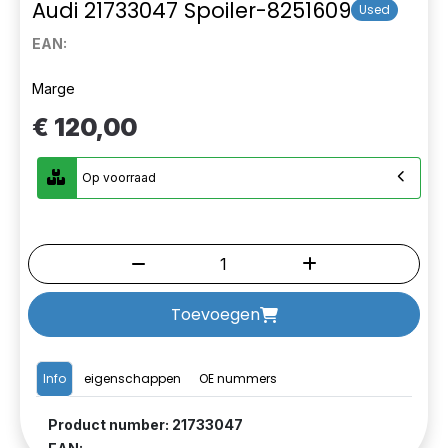
Audi 21733047 Spoiler-8251609
Used
EAN:
Marge
€ 120,00
Op voorraad
Toevoegen
Info
eigenschappen
OE nummers
Product number: 21733047