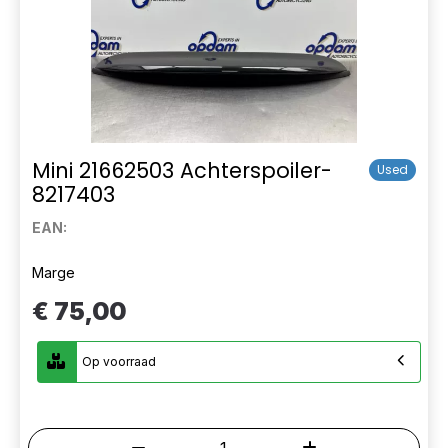
Mini 21662503 Achterspoiler-
Used
8217403
EAN:
Marge
€ 75,00
Op voorraad