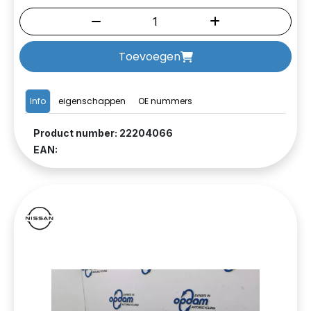
Toevoegen
Info
eigenschappen
OE nummers
Product number: 22204066
EAN: