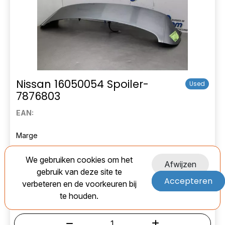
Nissan 16050054 Spoiler-
Used
7876803
EAN:
Marge
€ 128,00
We gebruiken cookies om het
Afwijzen
gebruik van deze site te
Accepteren
Op voorraad
verbeteren en de voorkeuren bij
te houden.