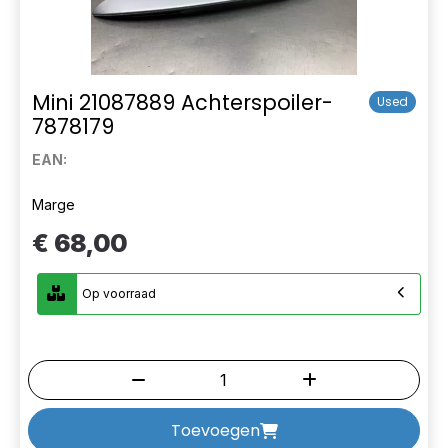
Mini 21087889 Achterspoiler-
Used
7878179
EAN:
Marge
€ 68,00
Op voorraad
Toevoegen