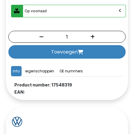
Op voorraad
Toevoegen
Info
eigenschappen
OE nummers
Product number: 17548319
EAN: