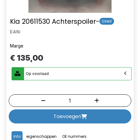
Kia 20611530 Achterspoiler-
Used
EAN:
Marge
€ 135,00
Op voorraad
Toevoegen
Info
eigenschappen
OE nummers