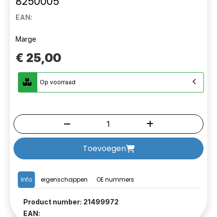
8250005
EAN:
Marge
€ 25,00
Op voorraad
Toevoegen
Info
eigenschappen
OE nummers
Product number: 21499972
EAN: