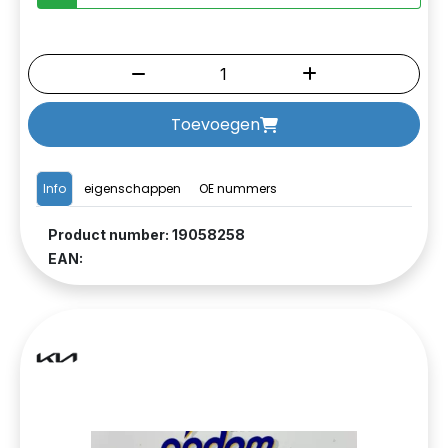
Toevoegen
Info
eigenschappen
OE nummers
Product number: 19058258
EAN: