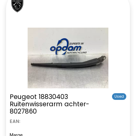
Peugeot 18830403
Used
Ruitenwisserarm achter-
8027860
EAN:
Marge