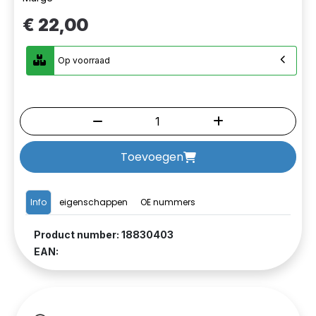
€ 22,00
Op voorraad
Toevoegen
Info
eigenschappen
OE nummers
Product number: 18830403
EAN: