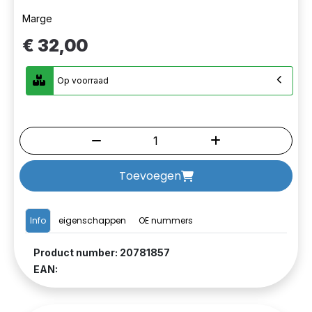
Marge
€ 32,00
Op voorraad
Toevoegen
Info
eigenschappen
OE nummers
Product number: 20781857
EAN: