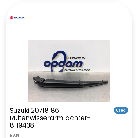
Suzuki 20718186
Used
Ruitenwisserarm achter-
8119438
EAN: