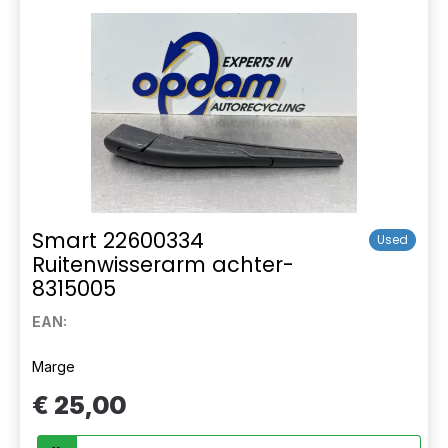
Smart 22600334
Used
Ruitenwisserarm achter-
8315005
EAN:
Marge
€ 25,00