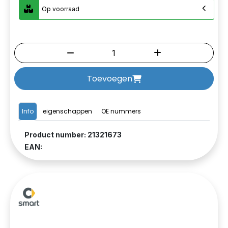
Op voorraad
Toevoegen
Info
eigenschappen
OE nummers
Product number: 21321673
EAN: