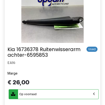
Kia 16736378 Ruitenwisserarm
Used
achter-6595853
EAN:
Marge
€ 26,00
Op voorraad