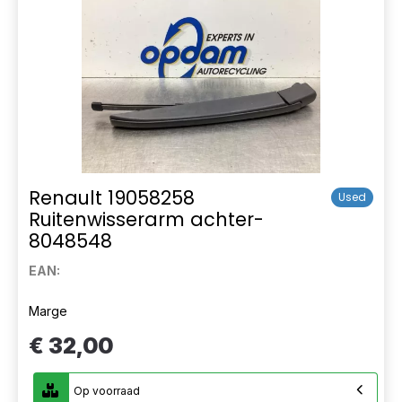
Renault 19058258
Used
Ruitenwisserarm achter-
8048548
EAN:
Marge
€ 32,00
Op voorraad