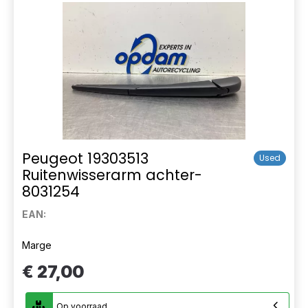
Peugeot 19303513
Used
Ruitenwisserarm achter-
8031254
EAN:
Marge
€ 27,00
Op voorraad