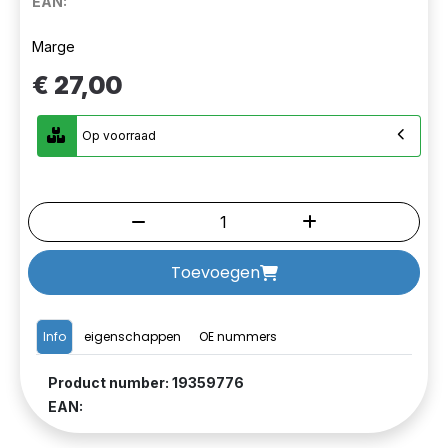
EAN:
Marge
€ 27,00
Op voorraad
Toevoegen
Info
eigenschappen
OE nummers
Product number: 19359776
EAN: