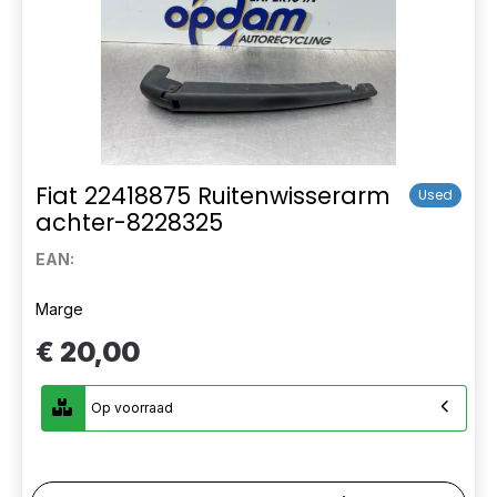
Fiat 22418875 Ruitenwisserarm
Used
achter-8228325
EAN:
Marge
€ 20,00
Op voorraad