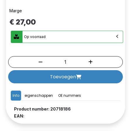
Marge
€ 27,00
Op voorraad
Toevoegen
Info
eigenschappen
OE nummers
Product number: 20718186
EAN: