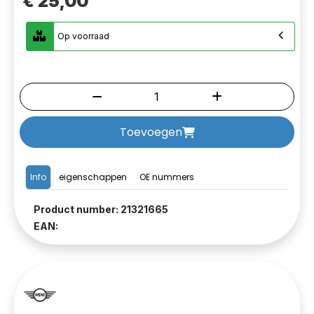
€ 25,00
Op voorraad
Toevoegen
Info
eigenschappen
OE nummers
Product number: 21321665
EAN: