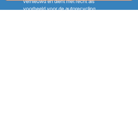
vernieuwd en dient met recht als
voorbeeld voor de autorecycling
branche.
Contactgegevens
Gebr. Opdam BV
Hanepoel 4
2136 NJ Zwaanshoek -
Netherlands
+31 (0) 23 584 54 35