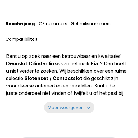
Uitvoering
bus
Merk
fiat
Beschrijving
OE nummers
Gebruiksnummers
Model Autonet
scudo
Gewicht
7 kg
Compatibiliteit
Bent u op zoek naar een betrouwbaar en kwalitatief
Deurslot Cilinder links
van het merk
Fiat
? Dan hoeft
u niet verder te zoeken. Wij beschikken over een ruime
selectie
Slotenset / Contactslot
die geschikt zijn
voor diverse automerken en -modellen. Kunt u het
juiste onderdeel niet vinden of twijfelt u of het past bij
uw auto? Neem dan gerust contact met ons op via
onderstaande contactgegevens. Wij helpen u graag
Meer weergeven
verder.