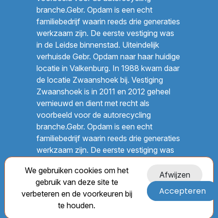
branche.Gebr. Opdam is een echt
familiebedrijf waarin reeds drie generaties
werkzaam zijn. De eerste vestiging was
in de Leidse binnenstad. Uiteindelijk
verhuisde Gebr. Opdam naar haar huidige
locatie in Valkenburg. In 1988 kwam daar
de locatie Zwaanshoek bij. Vestiging
Zwaanshoek is in 2011 en 2012 geheel
vernieuwd en dient met recht als
voorbeeld voor de autorecycling
branche.Gebr. Opdam is een echt
familiebedrijf waarin reeds drie generaties
werkzaam zijn. De eerste vestiging was
in de Leidse binnenstad. Uiteindelijk
We gebruiken cookies om het
verhuisde Gebr. Opdam naar haar huidige
Afwijzen
gebruik van deze site te
locatie in Valkenburg. In 1988 kwam daar
Accepteren
verbeteren en de voorkeuren bij
de locatie Zwaanshoek bij. Vestiging
te houden.
Zwaanshoek is in 2011 en 2012 geheel