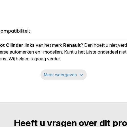
Deuren
4dr
Uitvoering
combi/o
Gewicht
7 kg
ompatibiliteit
ot Cilinder links
van het merk
Renault
? Dan hoeft u niet ver
verse automerken en -modellen. Kunt u het juiste onderdeel niet
s. Wij helpen u graag verder.
Meer weergeven
Heeft u vragen over dit p