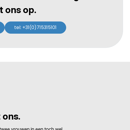
 ons op.
tel: +31(0)715315101
 ons.
s twee vrouwen in een toch wel