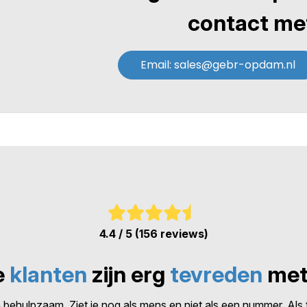
contact met
Email: sales@gebr-opdam.nl
4.4 / 5 (156 reviews)
e
klanten
zijn erg
tevreden
met
en behulpzaam. Ziet je nog als mens en niet als een nummer. Al