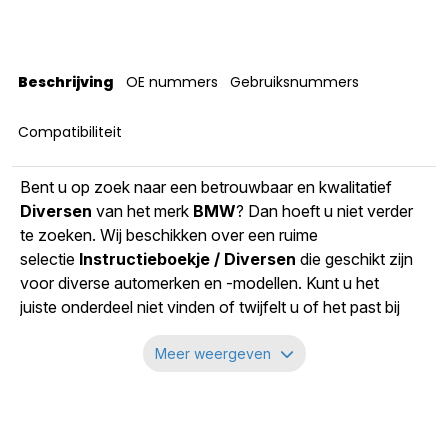
Versnellingsbakcode
gs617bg
Gewicht
31 kg
Beschrijving
OE nummers
Gebruiksnummers
Compatibiliteit
Bent u op zoek naar een betrouwbaar en kwalitatief
Diversen
van het merk
BMW
? Dan hoeft u niet verder
te zoeken. Wij beschikken over een ruime
selectie
Instructieboekje / Diversen
die geschikt zijn
voor diverse automerken en -modellen. Kunt u het
juiste onderdeel niet vinden of twijfelt u of het past bij
uw auto? Neem dan gerust contact met ons op via
onderstaande contactgegevens. Wij helpen u graag
Meer weergeven
verder.