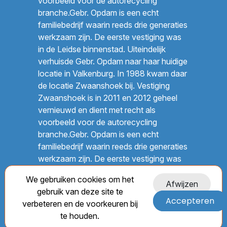
voorbeeld voor de autorecycling
branche.Gebr. Opdam is een echt
familiebedrijf waarin reeds drie generaties
werkzaam zijn. De eerste vestiging was
in de Leidse binnenstad. Uiteindelijk
verhuisde Gebr. Opdam naar haar huidige
locatie in Valkenburg. In 1988 kwam daar
de locatie Zwaanshoek bij. Vestiging
Zwaanshoek is in 2011 en 2012 geheel
vernieuwd en dient met recht als
voorbeeld voor de autorecycling
branche.Gebr. Opdam is een echt
familiebedrijf waarin reeds drie generaties
werkzaam zijn. De eerste vestiging was
in de Leidse binnenstad. Uiteindelijk
We gebruiken cookies om het
verhuisde Gebr. Opdam naar haar huidige
Afwijzen
gebruik van deze site te
locatie in Valkenburg. In 1988 kwam daar
Accepteren
verbeteren en de voorkeuren bij
de locatie Zwaanshoek bij. Vestiging
te houden.
Zwaanshoek is in 2011 en 2012 geheel