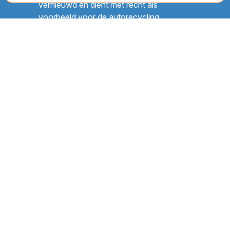
vernieuwd en dient met recht als
voorbeeld voor de autorecycling
branche.
Contactgegevens
Gebr. Opdam BV
Hanepoel 4
2136 NJ Zwaanshoek -
Netherlands