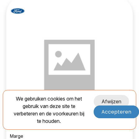
We gebruiken cookies om het
Afwijzen
Ford 10845467 Stuurhuis
Used
gebruik van deze site te
Bekrachtigd-7881193
Accepteren
verbeteren en de voorkeuren bij
te houden.
EAN:
Marge